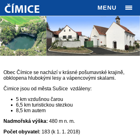
MENU
Obec Čímice se nachází v krásné pošumavské krajině,
obklopena hlubokými lesy a vápencovými skalami.
Čimice jsou od města Sušice vzdáleny:
5 km vzdušnou čarou
6,5 km turistickou stezkou
8,5 km autem
Nadmořská výška:
480 m n. m.
Počet obyvatel:
183 (k 1. 1. 2018)