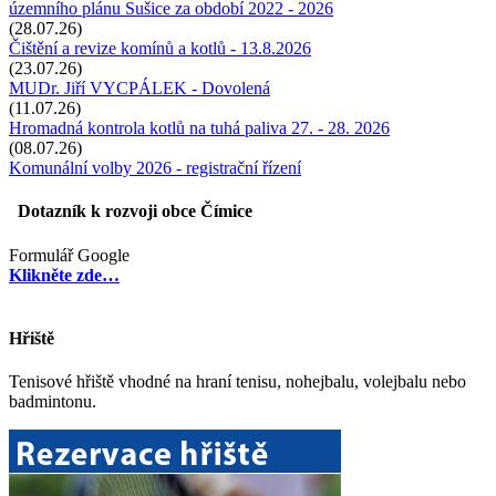
územního plánu Sušice za období 2022 - 2026
(28.07.26)
Čištění a revize komínů a kotlů - 13.8.2026
(23.07.26)
MUDr. Jiří VYCPÁLEK - Dovolená
(11.07.26)
Hromadná kontrola kotlů na tuhá paliva 27. - 28. 2026
(08.07.26)
Komunální volby 2026 - registrační řízení
Dotazník k rozvoji obce Čímice
Formulář Google
Klikněte zde…
Hřiště
Tenisové hřiště vhodné na hraní tenisu, nohejbalu, volejbalu nebo
badmintonu.