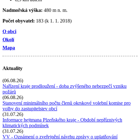
Nadmořská výška:
480 m n. m.
Počet obyvatel:
183 (k 1. 1. 2018)
O obci
Okolí
Mapa
Aktuality
(06.08.26)
Nařízení kraje prodloužení - doba zvýšeného nebezpečí vzniku
požárů
(06.08.26)
Stanovení minimálního počtu členů okrskové volební komise pro
volby do zastupitelstev obcí
(31.07.26)
Informace hejtmana Plzeňského kraje - Období nepříznivých
klimatických podmínek
(31.07.26)
VV - Oznámení o zveřejnění návrhu zprávy o uplatňování