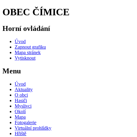
OBEC ČÍMICE
Horní ovládání
Úvod
Zapnout grafiku
Mapa stránek
Vytisknout
Menu
Úvod
Aktuality
O obci
Hasiči
Myslivci
Okolí
Mapa
Fotogalerie
Virtuální prohlídky
Hřiště