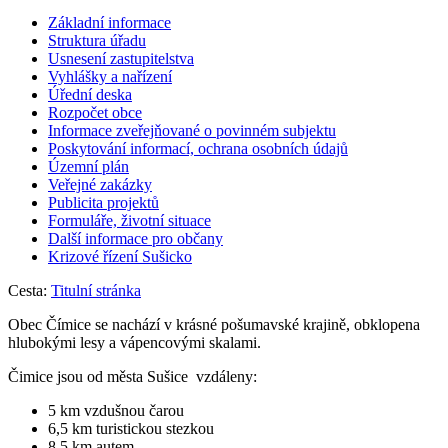
Základní informace
Struktura úřadu
Usnesení zastupitelstva
Vyhlášky a nařízení
Úřední deska
Rozpočet obce
Informace zveřejňované o povinném subjektu
Poskytování informací, ochrana osobních údajů
Územní plán
Veřejné zakázky
Publicita projektů
Formuláře, životní situace
Další informace pro občany
Krizové řízení Sušicko
Cesta:
Titulní stránka
Obec Čímice se nachází v krásné pošumavské krajině, obklopena
hlubokými lesy a vápencovými skalami.
Čimice jsou od města Sušice vzdáleny:
5 km vzdušnou čarou
6,5 km turistickou stezkou
8,5 km autem