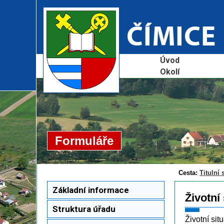
Úvod
Okolí
Formuláře
Cesta:
Titulní 
Základní informace
Životní
Struktura úřadu
Životní si