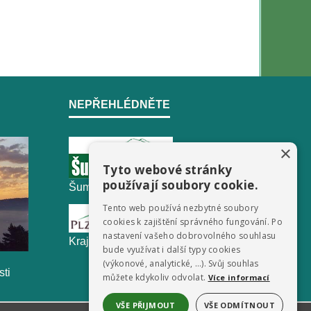
NEPŘEHLÉDNĚTE
×
Tyto webové stránky
používají soubory cookie.
ŠumavaNet.CZ - informace o regionu
Tento web používá nezbytné soubory
cookies k zajištění správného fungování. Po
nastavení vašeho dobrovolného souhlasu
Krajský úřad Plzeňského kraje
bude využívat i další typy cookies
(výkonové, analytické, …). Svůj souhlas
sti
můžete kdykoliv odvolat.
Více informací
VŠE PŘIJMOUT
VŠE ODMÍTNOUT