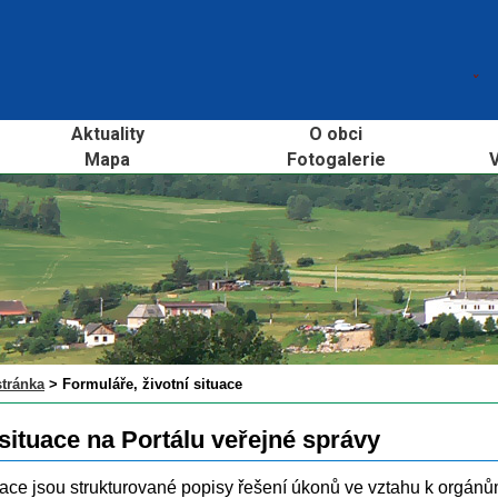
Aktuality
O obci
Mapa
Fotogalerie
V
stránka
>
Formuláře, životní situace
 situace na Portálu veřejné správy
tuace jsou strukturované popisy řešení úkonů ve vztahu k orgánů