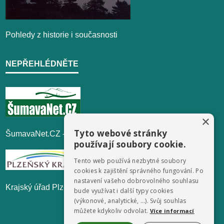
Pohledy z historie i současnosti
NEPŘEHLÉDNĚTE
×
Tyto webové stránky
ŠumavaNet.CZ - informace o regionu
používají soubory cookie.
Tento web používá nezbytné soubory
cookies k zajištění správného fungování. Po
nastavení vašeho dobrovolného souhlasu
Krajský úřad Plzeňského kraje
bude využívat i další typy cookies
(výkonové, analytické, …). Svůj souhlas
můžete kdykoliv odvolat.
Více informací