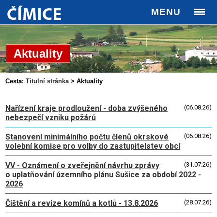
MENU
Aktuality
Cesta:
Titulní stránka
>
Aktuality
Nařízení kraje prodloužení - doba zvýšeného
(06.08.26)
nebezpečí vzniku požárů
Stanovení minimálního počtu členů okrskové
(06.08.26)
volební komise pro volby do zastupitelstev obcí
VV - Oznámení o zveřejnění návrhu zprávy
(31.07.26)
o uplatňování územního plánu Sušice za období 2022 -
2026
Čištění a revize komínů a kotlů - 13.8.2026
(28.07.26)