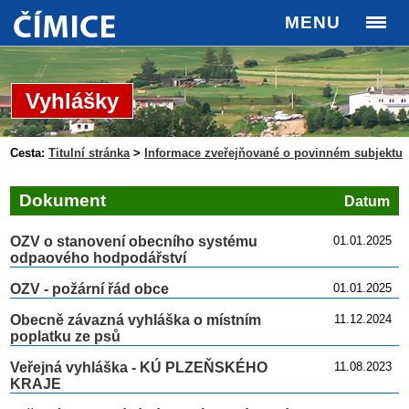
MENU
Vyhlášky
Cesta:
Titulní stránka
>
Informace zveřejňované o povinném subjektu
Dokument
Datum
OZV o stanovení obecního systému
01.01.2025
odpaového hodpodářství
OZV - požární řád obce
01.01.2025
Obecně závazná vyhláška o místním
11.12.2024
poplatku ze psů
Veřejná vyhláška - KÚ PLZEŇSKÉHO
11.08.2023
KRAJE