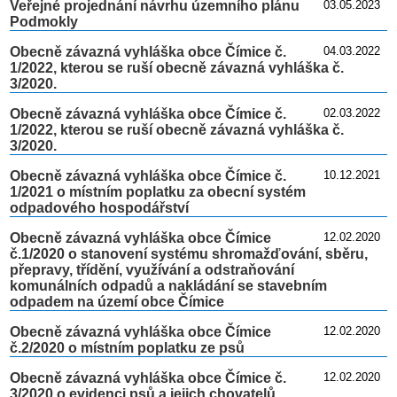
Veřejné projednání návrhu územního plánu
03.05.2023
Podmokly
Obecně závazná vyhláška obce Čímice č.
04.03.2022
1/2022, kterou se ruší obecně závazná vyhláška č.
3/2020.
Obecně závazná vyhláška obce Čímice č.
02.03.2022
1/2022, kterou se ruší obecně závazná vyhláška č.
3/2020.
Obecně závazná vyhláška obce Čímice č.
10.12.2021
1/2021 o místním poplatku za obecní systém
odpadového hospodářství
Obecně závazná vyhláška obce Čímice
12.02.2020
č.1/2020 o stanovení systému shromažďování, sběru,
přepravy, třídění, využívání a odstraňování
komunálních odpadů a nakládání se stavebním
odpadem na území obce Čímice
Obecně závazná vyhláška obce Čímice
12.02.2020
č.2/2020 o místním poplatku ze psů
Obecně závazná vyhláška obce Čímice č.
12.02.2020
3/2020 o evidenci psů a jejich chovatelů