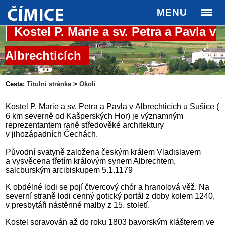
MENU
Kostel P. Marie a sv. Petra a Pavla v
Albrechticích
Cesta:
Titulní stránka
>
Okolí
Kostel P. Marie a sv. Petra a Pavla v Albrechticích u Sušice (
6 km severně od Kašperských Hor) je významným
reprezentantem raně středověké architektury
v jihozápadních Čechách.
Původní svatyně založena českým králem Vladislavem
a vysvěcena třetím královým synem Albrechtem,
salcburským arcibiskupem 5.1.1179
K obdélné lodi se pojí čtvercový chór a hranolová věž. Na
severní straně lodi cenný gotický portál z doby kolem 1240,
v presbytáři nástěnné malby z 15. století.
Kostel spravován až do roku 1803 bavorským klášterem ve