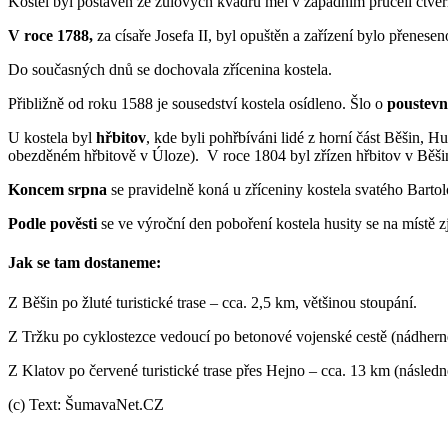
Kostel byl postaven ze žulových kvádrů měl v západním průčelí čtve
V roce 1788,
za císaře Josefa II, byl opuštěn a zařízení bylo přenese
Do současných dnů se dochovala zřícenina kostela.
Přibližně od roku 1588 je sousedství kostela osídleno. Šlo o
poustevnu
U kostela byl
hřbitov
, kde byli pohřbíváni lidé z horní část Běšin, 
obezděném hřbitově v Úloze). V roce 1804 byl zřízen hřbitov v Běšine
Koncem srpna
se pravidelně koná u zříceniny kostela svatého Bartol
Podle pověsti
se ve výroční den poboření kostela husity se na místě
Jak se tam dostaneme:
Z Běšin po žluté turistické trase – cca. 2,5 km, většinou stoupání.
Z Tržku po cyklostezce vedoucí po betonové vojenské cestě (nádhern
Z Klatov po červené turistické trase přes Hejno – cca. 13 km (násled
(c) Text: ŠumavaNet.CZ