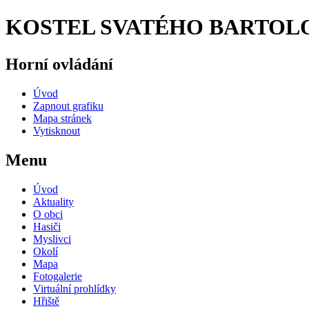
KOSTEL SVATÉHO BARTOLOM
Horní ovládání
Úvod
Zapnout grafiku
Mapa stránek
Vytisknout
Menu
Úvod
Aktuality
O obci
Hasiči
Myslivci
Okolí
Mapa
Fotogalerie
Virtuální prohlídky
Hřiště