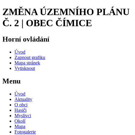
ZMĚNA ÚZEMNÍHO PLÁNU
Č. 2 | OBEC ČÍMICE
Horní ovládání
Úvod
Zapnout grafiku
Mapa stránek
Vytisknout
Menu
Úvod
Aktuality
O obci
Hasiči
Myslivci
Okolí
Mapa
Fotogalerie