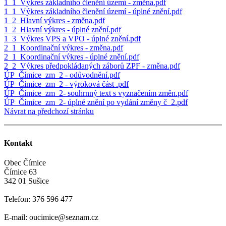
1_1_Výkres základního členění území - změna.pdf
1_1_Výkres základního členění území - úplné znění.pdf
1_2_Hlavní výkres - změna.pdf
1_2_Hlavní výkres - úplné znění.pdf
1_3_Výkres VPS a VPO - úplné znění.pdf
2_1_Koordinační výkres - změna.pdf
2_1_Koordinační výkres - úplné znění.pdf
2_2_Výkres předpokládaných záborů ZPF - změna.pdf
ÚP_Čímice_zm_2 - odůvodnění.pdf
ÚP_Čímice_zm_2 - výroková část .pdf
ÚP_Čímice_zm_2- souhrnný text s vyznačením změn.pdf
ÚP_Čímice_zm_2- úplné znění po vydání změny č_2.pdf
Návrat na předchozí stránku
Kontakt
Obec Čímice
Čímice 63
342 01 Sušice
Telefon: 376 596 477
E-mail: oucimice@seznam.cz