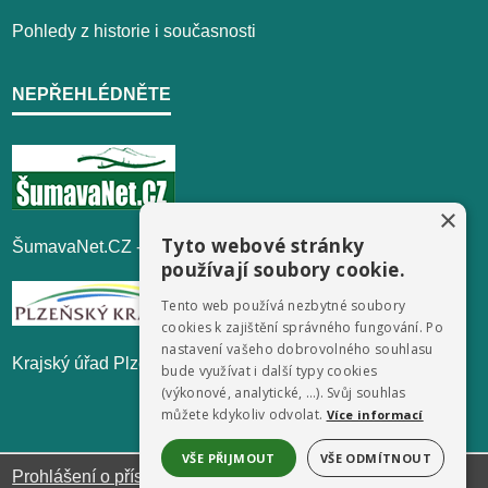
Pohledy z historie i současnosti
NEPŘEHLÉDNĚTE
×
Tyto webové stránky
ŠumavaNet.CZ - informace o regionu
používají soubory cookie.
Tento web používá nezbytné soubory
cookies k zajištění správného fungování. Po
nastavení vašeho dobrovolného souhlasu
Krajský úřad Plzeňského kraje
bude využívat i další typy cookies
(výkonové, analytické, …). Svůj souhlas
můžete kdykoliv odvolat.
Více informací
VŠE PŘIJMOUT
VŠE ODMÍTNOUT
Prohlášení o přístupnosti