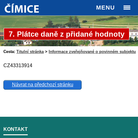
MENU
7. Plátce daně z přidané hodnoty
Cesta:
Titulní stránka
>
Informace zveřejňované o povinném subjektu
CZ43313914
Návrat na předchozí stránku
KONTAKT