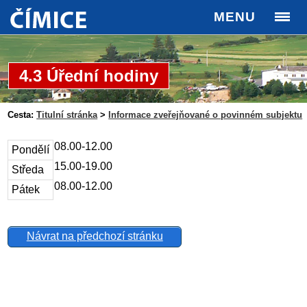
MENU
4.3 Úřední hodiny
Cesta:
Titulní stránka
>
Informace zveřejňované o povinném subjektu
08.00-12.00
Pondělí
15.00-19.00
Středa
08.00-12.00
Pátek
Návrat na předchozí stránku