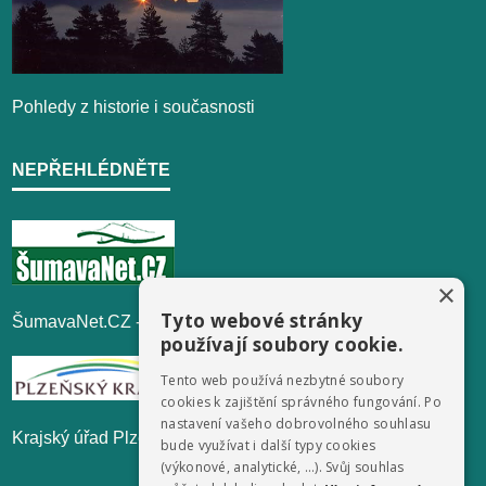
Pohledy z historie i současnosti
NEPŘEHLÉDNĚTE
×
Tyto webové stránky
ŠumavaNet.CZ - informace o regionu
používají soubory cookie.
Tento web používá nezbytné soubory
cookies k zajištění správného fungování. Po
nastavení vašeho dobrovolného souhlasu
Krajský úřad Plzeňského kraje
bude využívat i další typy cookies
(výkonové, analytické, …). Svůj souhlas