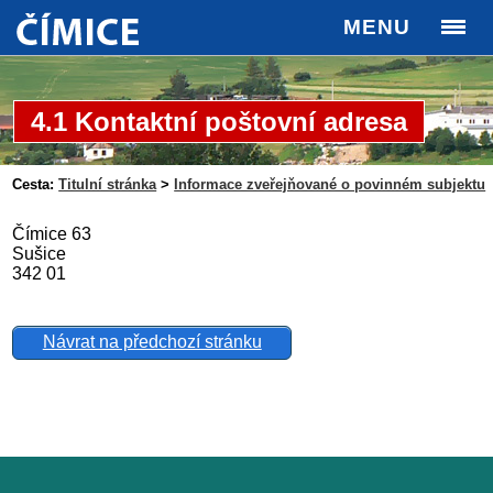
MENU
4.1 Kontaktní poštovní adresa
Cesta:
Titulní stránka
>
Informace zveřejňované o povinném subjektu
Čímice 63
Sušice
342 01
Návrat na předchozí stránku