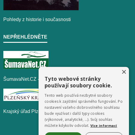
Pohledy z historie i současnosti
NEPŘEHLÉDNĚTE
×
Tyto webové stránky
ŠumavaNet.CZ - informace o regionu
používají soubory cookie.
Tento web používá nezbytné soubory
cookies k zajištění správného fungování. Po
nastavení vašeho dobrovolného souhlasu
Krajský úřad Plzeňského kraje
bude využívat i další typy cookies
(výkonové, analytické, …). Svůj souhlas
můžete kdykoliv odvolat.
Více informací