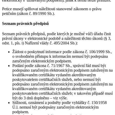
elektronicky s uznávaným podpisem), jinak k němu nelze přihlížet.
Petice musejí splňovat náležitosti stanovené zákonem o právu
petičním (zákon č. 89/1990 Sb.).
Seznam právních předpisů
Seznam právních předpisů, podle kterých je možné vůči úřadu činit
právní úkony v elektronické podobě a náležitosti těchto úkonů (§ 3,
odst. 1, pís. i) Nařízení vlády č. 495/2004 Sb.):
Žádost o poskytnutí informace podle zákona č. 106/1999 Sb.,
o svobodném přístupu k informacím nemusí být podepsána
zaručeným elektronickým podpisem.
Podání podle zákona č. 71/1967 Sb., správní řád musí být
podepsáno zaručeným elektronickým podpisem založeným na
kvalifikovaném certifikátu vydaném akreditovaným
poskytovatelem certifikačních služeb, nebo nemusí být
podepsáno zaručeným elektronickým podpisem založeným na
kvalifikovaném certifikátu vydaném akreditovaným
poskytovatelem certifikačních služeb; v takovém případě musí
být do 3 dnů doplněno – viz výše.
Stížnosti, oznámení a podněty podle vyhlášky č. 150/1958
Ú.l. nemusí být podepsány zaručeným elektronickým
podpisem.