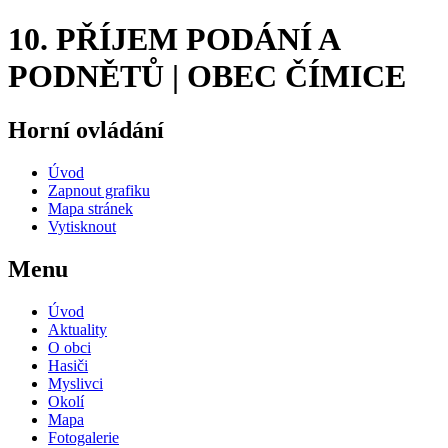
10. PŘÍJEM PODÁNÍ A
PODNĚTŮ | OBEC ČÍMICE
Horní ovládání
Úvod
Zapnout grafiku
Mapa stránek
Vytisknout
Menu
Úvod
Aktuality
O obci
Hasiči
Myslivci
Okolí
Mapa
Fotogalerie