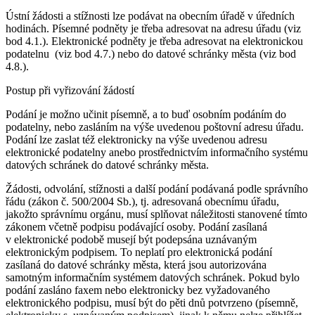
Ústní žádosti a stížnosti lze podávat na obecním úřadě v úředních
hodinách. Písemné podněty je třeba adresovat na adresu úřadu (viz
bod 4.1.). Elektronické podněty je třeba adresovat na elektronickou
podatelnu (viz bod 4.7.) nebo do datové schránky města (viz bod
4.8.).
Postup při vyřizování žádostí
Podání je možno učinit písemně, a to buď osobním podáním do
podatelny, nebo zasláním na výše uvedenou poštovní adresu úřadu.
Podání lze zaslat též elektronicky na výše uvedenou adresu
elektronické podatelny anebo prostřednictvím informačního systému
datových schránek do datové schránky města.
Žádosti, odvolání, stížnosti a další podání podávaná podle správního
řádu (zákon č. 500/2004 Sb.), tj. adresovaná obecnímu úřadu,
jakožto správnímu orgánu, musí splňovat náležitosti stanovené tímto
zákonem včetně podpisu podávající osoby. Podání zasílaná
v elektronické podobě musejí být podepsána uznávaným
elektronickým podpisem. To neplatí pro elektronická podání
zasílaná do datové schránky města, která jsou autorizována
samotným informačním systémem datových schránek. Pokud bylo
podání zasláno faxem nebo elektronicky bez vyžadovaného
elektronického podpisu, musí být do pěti dnů potvrzeno (písemně,