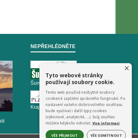
NEPŘEHLÉDNĚTE
×
Tyto webové stránky
používají soubory cookie.
ŠumavaNet.CZ - informace o regionu
Tento web používá nezbytné soubory
cookies k zajištění správného fungování. Po
nastavení vašeho dobrovolného souhlasu
Krajský úřad Plzeňského kraje
bude využívat i další typy cookies
(výkonové, analytické, …). Svůj souhlas
sti
můžete kdykoliv odvolat.
Více informací
VŠE PŘIJMOUT
VŠE ODMÍTNOUT