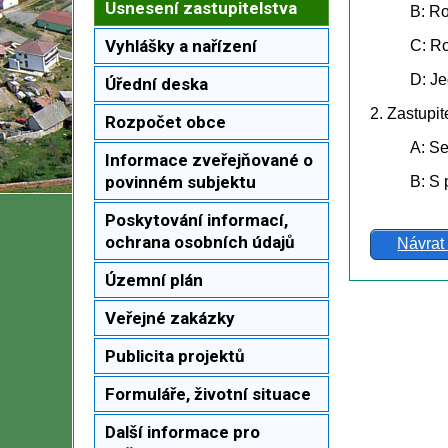
Usnesení zastupitelstva
B: Ro
Vyhlášky a nařízení
C: R
D: Je
Úřední deska
2. Zastupit
Rozpočet obce
A: Se
Informace zveřejňované o
povinném subjektu
B: S 
Poskytování informací,
ochrana osobních údajů
Návrat
Územní plán
Veřejné zakázky
Publicita projektů
Formuláře, životní situace
Další informace pro