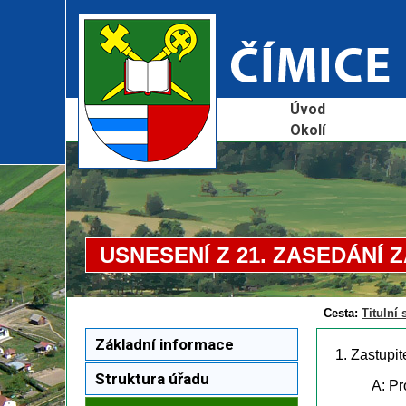
Úvod
Okolí
USNESENÍ Z 21. ZASEDÁNÍ Z
Cesta:
Titulní 
Základní informace
1. Zastupit
Struktura úřadu
A: Pr