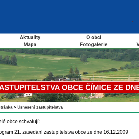
Aktuality
O obci
Mapa
Fotogalerie
V
ASTUPITELSTVA OBCE ČÍMICE ZE DNE 
stránka
>
Usnesení zastupitelstva
elé obce schvalují:
ogram 21. zasedání zastupitelstva obce ze dne 16.12.2009