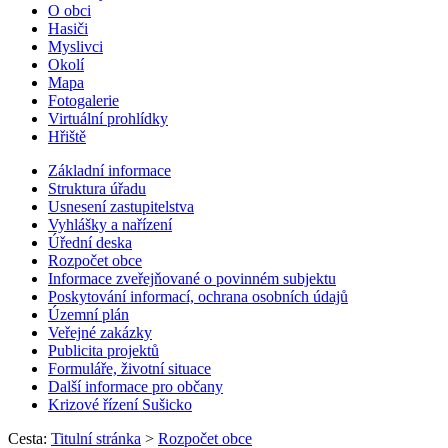
O obci
Hasiči
Myslivci
Okolí
Mapa
Fotogalerie
Virtuální prohlídky
Hřiště
Základní informace
Struktura úřadu
Usnesení zastupitelstva
Vyhlášky a nařízení
Úřední deska
Rozpočet obce
Informace zveřejňované o povinném subjektu
Poskytování informací, ochrana osobních údajů
Územní plán
Veřejné zakázky
Publicita projektů
Formuláře, životní situace
Další informace pro občany
Krizové řízení Sušicko
Cesta:
Titulní stránka
>
Rozpočet obce